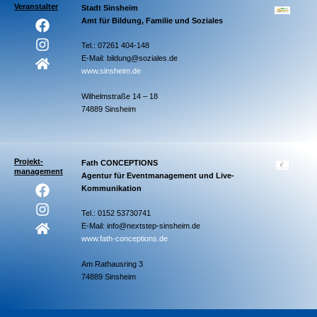
Veranstalter
Stadt Sinsheim
Amt für Bildung, Familie und Soziales
Tel.: 07261 404-148
E-Mail: bildung@soziales.de
www.sinsheim.de
Wilhelmstraße 14 – 18
74889 Sinsheim
Projekt-
Fath CONCEPTIONS
management
Agentur für Eventmanagement und Live-
Kommunikation
Tel.: 0152 53730741
E-Mail: info@nextstep-sinsheim.de
www.fath-conceptions.de
Am Rathausring 3
74889 Sinsheim